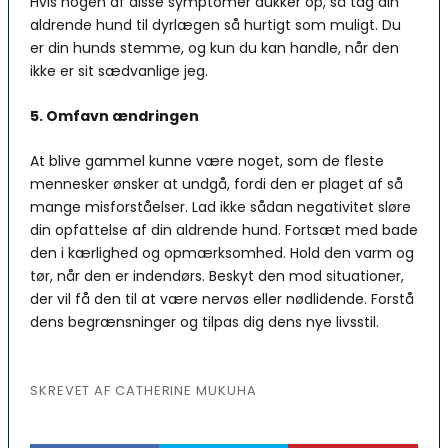
Hvis nogen af disse symptomer dukker op, så tag din
aldrende hund til dyrlægen så hurtigt som muligt. Du
er din hunds stemme, og kun du kan handle, når den
ikke er sit sædvanlige jeg.
5. Omfavn ændringen
At blive gammel kunne være noget, som de fleste
mennesker ønsker at undgå, fordi den er plaget af så
mange misforståelser. Lad ikke sådan negativitet sløre
din opfattelse af din aldrende hund. Fortsæt med bade
den i kærlighed og opmærksomhed. Hold den varm og
tør, når den er indendørs. Beskyt den mod situationer,
der vil få den til at være nervøs eller nødlidende. Forstå
dens begrænsninger og tilpas dig dens nye livsstil.
SKREVET AF CATHERINE MUKUHA