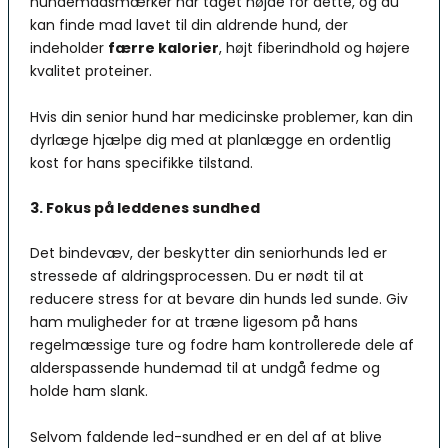
hundemadsmærker har taget højde for dette, og du
kan finde mad lavet til din aldrende hund, der
indeholder
færre kalorier
, højt fiberindhold og højere
kvalitet proteiner.
Hvis din senior hund har medicinske problemer, kan din
dyrlæge hjælpe dig med at planlægge en ordentlig
kost for hans specifikke tilstand.
3. Fokus på leddenes sundhed
Det bindevæv, der beskytter din seniorhunds led er
stressede af aldringsprocessen. Du er nødt til at
reducere stress for at bevare din hunds led sunde. Giv
ham muligheder for at træne ligesom på hans
regelmæssige ture og fodre ham kontrollerede dele af
alderspassende hundemad til at undgå fedme og
holde ham slank.
Selvom faldende led-sundhed er en del af at blive