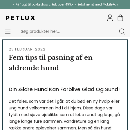
Gå
✓ Fri fragt til pakkeshop v. køb over 499,- ✓ Betal nemt med MobilePay
til
indhold
23 FEBRUAR, 2022
Fem tips til pasning af en
aldrende hund
Din Ældre Hund Kan Forblive Glad Og Sund!
Det føles, som var det i går, at du bød en ny hvalp eller
ung hund velkommen ind i dit hjem. Disse dage var
fyldt med sjove øjeblikke som at løbe rundt og lege, gå
lange lange ture sammen, vandreture og en lang
række andre oplevelser sammen. Men så din hund