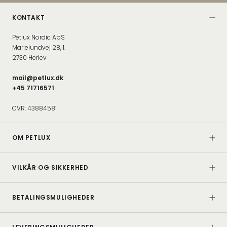
KONTAKT
Petlux Nordic ApS
Marielundvej 28, 1.
2730 Herlev
mail@petlux.dk
+45 71716571
CVR: 43884581
OM PETLUX
VILKÅR OG SIKKERHED
BETALINGSMULIGHEDER